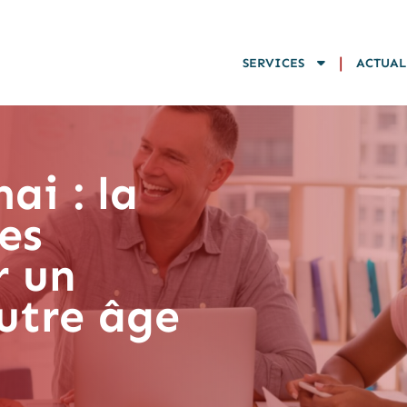
|
SERVICES
ACTUAL
ai : la
es
r un
utre âge