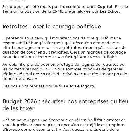
Ses propos ont été repris par
franceinfo
et dans
Capital
.
Puis, le
1er mai, la position de la CPME a été relayée par
Les Echos
.
Retraites : oser le courage politique
« J’entends tous ceux qui n’arrêtent pas de dire qu’il faut une
responsabilité budgétaire mais qui, dès qu’on demande des
efforts partagés entre actifs et retraités, disent qu’il est hors de
question de toucher aux retraités. C’est un manque de courage
pour des raisons électorales »
a fustigé Amir Reza-Tofighi.
Au-delà, il a plaidé pour un pilotage du régime de retraites par
les partenaires sociaux : «
Nous sommes capables de gérer le
régime général des salariés du privé avec une règle d’or : pas de
déficit autorisé
. »
Des positions reprises par
BFM TV
et
Le Figaro
.
Budget 2026 : sécuriser nos entreprises au lieu
de les taxer
« Si on ne veut pas une économie en récession il faut arrêter de
vouloir prélever encore plus, alors qu’on est déjà les champions
d’Europe des prélèvements !
» s’est agacé le président de la