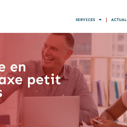
|
SERVICES
ACTUAL
e en
axe petit
s