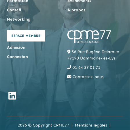
Formation
Événements
Conseil
À propos
Networking
ESPACE MEMBRE
Adhésion
56 Rue Eugène Delaroue
Connexion
77190 Dammarie-les-Lys
01 64 37 01 71
Contactez-nous
2026 © Copyright CPME77
Mentions légales