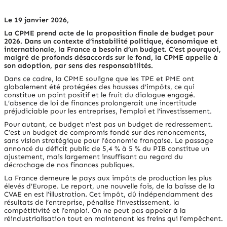
Le 19 janvier 2026,
La
CPME
prend acte de la proposition finale de budget pour
2026. Dans un contexte d’instabilité politique, économique et
internationale, la France a besoin d’un budget. C’est pourquoi,
malgré de profonds désaccords sur le fond, la CPME appelle à
son adoption, par sens des responsabilités.
Dans ce cadre, la
CPME
souligne que les TPE et PME ont
globalement été protégées des hausses d’impôts, ce qui
constitue un point positif et le fruit du dialogue engagé.
L’absence de loi de finances prolongerait une incertitude
préjudiciable pour les entreprises, l’emploi et l’investissement.
Pour autant, ce budget n’est pas un budget de redressement.
C’est un budget de compromis fondé sur des renoncements,
sans vision stratégique pour l’économie française. Le passage
annoncé du déficit public de 5,4 % à 5 % du PIB constitue un
ajustement, mais largement insuffisant au regard du
décrochage de nos finances publiques.
La France demeure le pays aux impôts de production les plus
élevés d’Europe. Le report, une nouvelle fois, de la baisse de la
CVAE en est l’illustration. Cet impôt, dû indépendamment des
résultats de l’entreprise, pénalise l’investissement, la
compétitivité et l’emploi. On ne peut pas appeler à la
réindustrialisation tout en maintenant les freins qui l’empêchent.