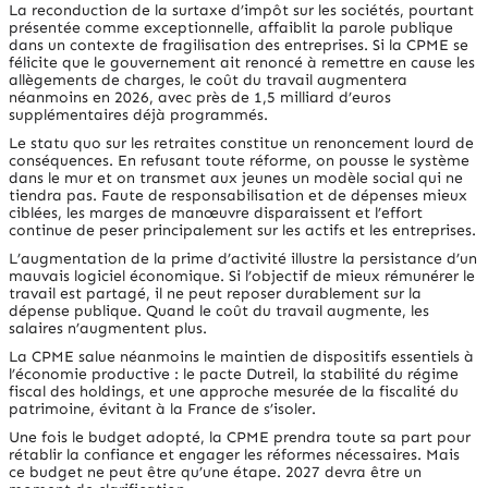
La reconduction de la surtaxe d’impôt sur les sociétés, pourtant
présentée comme exceptionnelle, affaiblit la parole publique
dans un contexte de fragilisation des entreprises. Si la CPME se
félicite que le gouvernement ait renoncé à remettre en cause les
allègements de charges, le coût du travail augmentera
néanmoins en 2026, avec près de 1,5 milliard d’euros
supplémentaires déjà programmés.
Le statu quo sur les retraites constitue un renoncement lourd de
conséquences. En refusant toute réforme, on pousse le système
dans le mur et on transmet aux jeunes un modèle social qui ne
tiendra pas. Faute de responsabilisation et de dépenses mieux
ciblées, les marges de manœuvre disparaissent et l’effort
continue de peser principalement sur les actifs et les entreprises.
L’augmentation de la prime d’activité illustre la persistance d’un
mauvais logiciel économique. Si l’objectif de mieux rémunérer le
travail est partagé, il ne peut reposer durablement sur la
dépense publique. Quand le coût du travail augmente, les
salaires n’augmentent plus.
La CPME salue néanmoins le maintien de dispositifs essentiels à
l’économie productive : le pacte Dutreil, la stabilité du régime
fiscal des holdings, et une approche mesurée de la fiscalité du
patrimoine, évitant à la France de s’isoler.
Une fois le budget adopté, la CPME prendra toute sa part pour
rétablir la confiance et engager les réformes nécessaires. Mais
ce budget ne peut être qu’une étape. 2027 devra être un