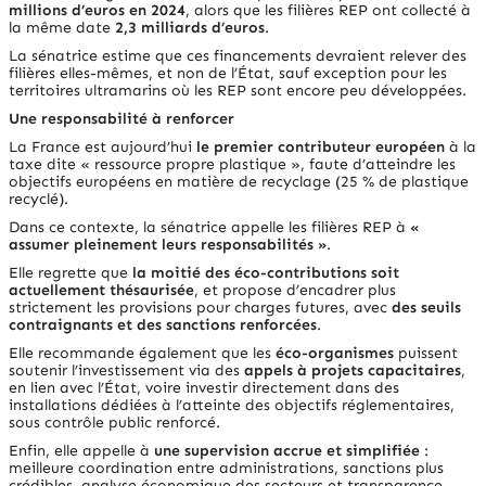
millions d’euros en 2024
, alors que les filières REP ont collecté à
la même date
2,3 milliards d’euros
.
La sénatrice estime que ces financements devraient relever des
filières elles-mêmes, et non de l’État, sauf exception pour les
territoires ultramarins où les REP sont encore peu développées.
Une responsabilité à renforcer
La France est aujourd’hui
le premier contributeur européen
à la
taxe dite
« ressource propre plastique »
, faute d’atteindre les
objectifs européens en matière de recyclage (25 % de plastique
recyclé).
Dans ce contexte, la sénatrice appelle les filières REP à
«
assumer pleinement leurs responsabilités »
.
Elle regrette que
la moitié des éco-contributions soit
actuellement thésaurisée
, et propose d’encadrer plus
strictement les provisions pour charges futures, avec
des seuils
contraignants et des sanctions renforcées
.
Elle recommande également que les
éco-organismes
puissent
soutenir l’investissement via des
appels à projets capacitaires
,
en lien avec l’État, voire investir directement dans des
installations dédiées à l’atteinte des objectifs réglementaires,
sous contrôle public renforcé.
Enfin, elle appelle à
une supervision accrue et simplifiée
:
meilleure coordination entre administrations, sanctions plus
crédibles, analyse économique des secteurs et transparence