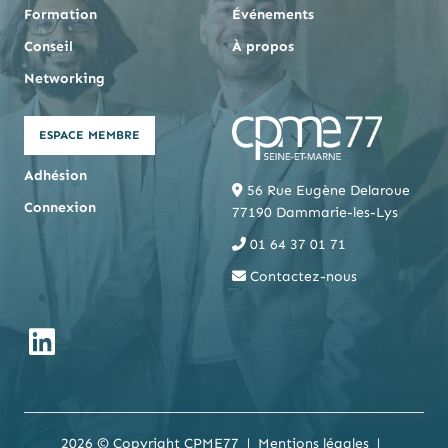
Formation
Événements
Conseil
À propos
Networking
ESPACE MEMBRE
Adhésion
56 Rue Eugène Delaroue
Connexion
77190 Dammarie-les-Lys
01 64 37 01 71
Contactez-nous
2026 © Copyright CPME77
Mentions légales