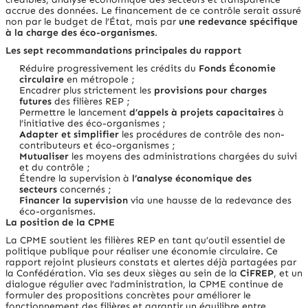
accrue des données. Le financement de ce contrôle serait assuré
non par le budget de l’État, mais par
une redevance spécifique
à la charge des éco-organismes
.
Les sept recommandations principales du rapport
Réduire progressivement les crédits du
Fonds Économie
circulaire
en métropole ;
Encadrer plus strictement les
provisions pour charges
futures
des filières REP ;
Permettre le lancement
d’appels à projets capacitaires
à
l’initiative des éco-organismes ;
Adapter et simplifier
les procédures de contrôle des non-
contributeurs et éco-organismes ;
Mutualiser
les moyens des administrations chargées du suivi
et du contrôle ;
Étendre la supervision à
l’analyse économique des
secteurs
concernés ;
Financer la supervision
via une hausse de la redevance des
éco-organismes.
La position de la
CPME
La
CPME
soutient les filières REP en tant qu’outil essentiel de
politique publique pour réaliser une économie circulaire. Ce
rapport rejoint plusieurs constats et alertes déjà partagées par
la Confédération. Via ses deux sièges au sein de la
CiFREP
, et un
dialogue régulier avec l’administration, la CPME continue de
formuler des propositions concrètes pour améliorer le
fonctionnement des filières et garantir un équilibre entre